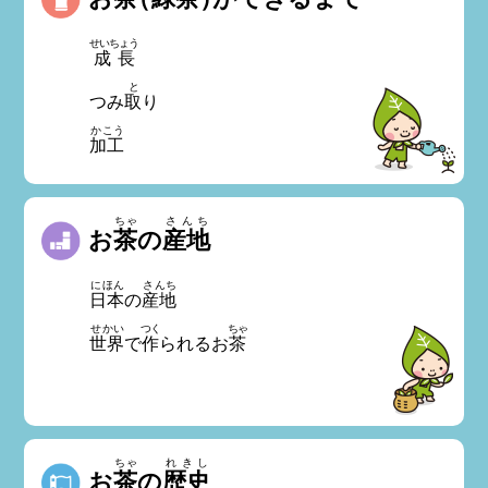
せいちょう
成長
と
つみ
取
り
かこう
加工
ちゃ
さんち
お
茶
の
産地
にほん
さんち
日本
の
産地
せかい
つく
ちゃ
世界
で
作
られるお
茶
ちゃ
れきし
お
茶
の
歴史