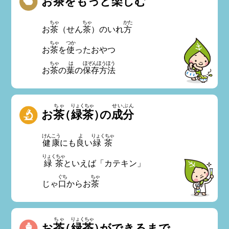
お
茶
をもっと
楽
しむ
ちゃ
ちゃ
かた
お
茶
（せん
茶
）のいれ
方
ちゃ
つか
お
茶
を
使
ったおやつ
ちゃ
は
ほぞんほうほう
お
茶
の
葉
の
保存方法
ちゃ
りょくちゃ
せいぶん
お
茶
（
緑茶
）
の
成分
けんこう
よ
りょくちゃ
健康
にも
良
い
緑茶
りょくちゃ
緑茶
といえば「カテキン」
ぐち
ちゃ
じゃ
口
からお
茶
ちゃ
りょくちゃ
お
茶
（
緑茶
）
ができるまで