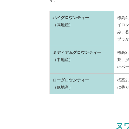
ハイグロウンティー
標高4
（高地産）
イロ
み、
ブラ
ミディアムグロウンティー
標高2
（中地産）
茶。
のベ
ローグロウンティー
標高2
（低地産）
に香
ヌ