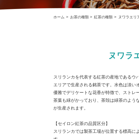
ホーム
お茶の種類
紅茶の種類
ヌワラエリ
ヌワラエリ
スリランカを代表する紅茶の産地であるウ
エリアで生産される銘茶です。水色は淡い
優雅でデリケートな花香が特徴で、ストレ
茶葉も緑がかっており、茶殻は緑茶のような
が生産されます。
【セイロン紅茶の品質区分】
スリランカでは製茶工場が位置する標高に
す。