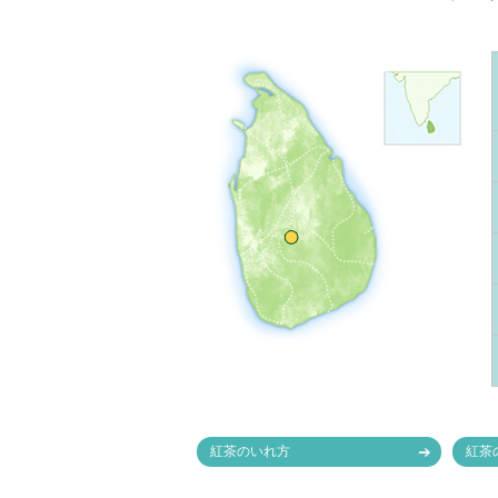
紅茶のいれ方
紅茶