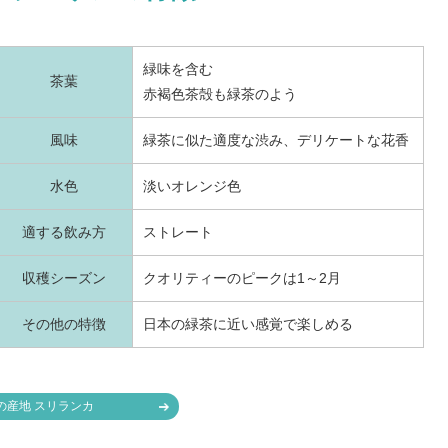
緑味を含む
茶葉
赤褐色茶殻も緑茶のよう
風味
緑茶に似た適度な渋み、デリケートな花香
水色
淡いオレンジ色
適する飲み方
ストレート
収穫シーズン
クオリティーのピークは1～2月
その他の特徴
日本の緑茶に近い感覚で楽しめる
の産地 スリランカ